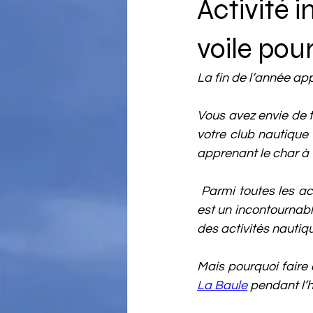
Activité i
voile pou
La fin de l’année ap
Vous avez envie de te
votre club nautique
apprenant le char à 
 Parmi toutes les activités estivales que vous pouvez découvrir à La Baule, le char à voile 
est un incontournable
des activités nautiq
Mais pourquoi faire 
La Baule
 pendant l’h