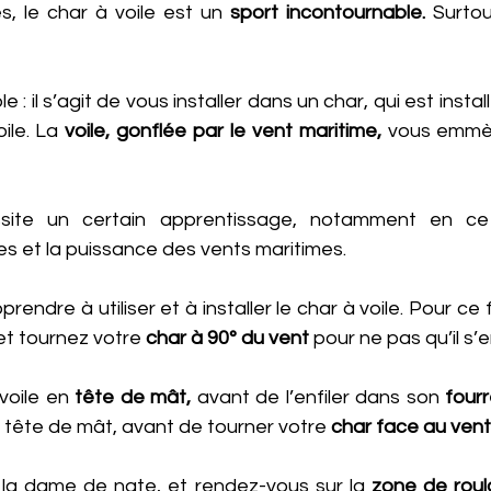
s, le char à voile est un 
sport incontournable. 
Surtou
ile. La
 voile, gonflée par le vent maritime,
 vous emmèn
site un certain apprentissage, notamment en ce
les et la puissance des vents maritimes.
endre à utiliser et à installer le char à voile. Pour ce fai
t tournez votre
 char à 90° du vent 
pour ne pas qu’il s’e
voile en
 tête de mât, 
avant de l’enfiler dans son 
four
en tête de mât, avant de tourner votre
 char face au vent
 la dame de nate, et rendez-vous sur la
 zone de roul