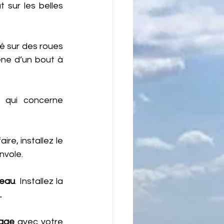
t sur les belles 
e d’un bout à 
 qui concerne 
re, installez le 
nvole.
reau
. Installez la 
.
age 
avec votre 