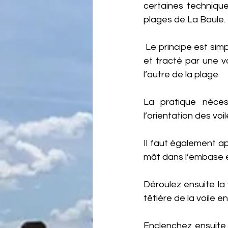
certaines technique
plages de La Baule.
 Le principe est simple : il s’agit de vous installer dans un char, qui est installé sur des roues 
et tracté par une vo
l’autre de la plage.
La pratique néces
l’orientation des voi
Il faut également appr
mât dans l’embase e
Déroulez ensuite la 
têtière de la voile 
Enclenchez ensuite