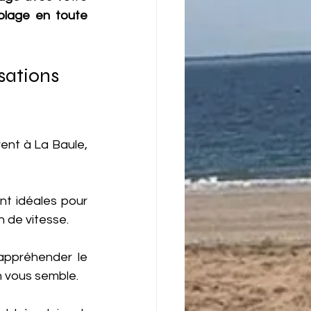
plage en toute 
sations 
ent à La Baule, 
nt idéales pour 
n de vitesse.
ppréhender le 
n vous semble.