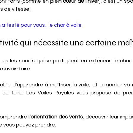
ont forts (comme en 
plein cœur de l’hiver
), c’est un spo
s de vitesse !
 a testé pour vous... le char à voile
ivité qui nécessite une certaine maî
s les sports qui se pratiquent en extérieur, le char à
 savoir-faire.
nsable d’apprendre à maîtriser la voile, et à monter vot
r ce faire, Les Voiles Royales vous propose de pre
 comprendre
 l’orientation des vents
, découvrir leur impac
ue vous pouvez prendre.