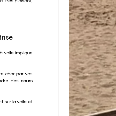
rt très plaisant, 
trise
 voile implique 
re char par vos 
ndre des 
cours 
t sur la voile et 