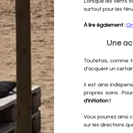
Lorsque les vents s
surtout pour les féru
À lire également : 
On
Une act
Toutefois, comme tou
d’acquérir un certain
Il est ainsi indispe
propres soins. Pou
d’initiation !
Vous pourrez ainsi
sur les directions q