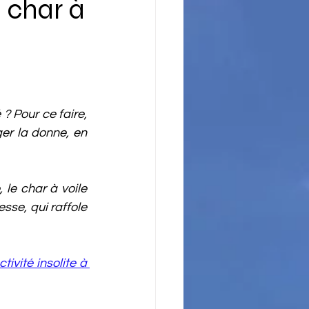
u char à
? Pour ce faire, 
er la donne, en 
sse, qui raffole 
ctivité insolite à 