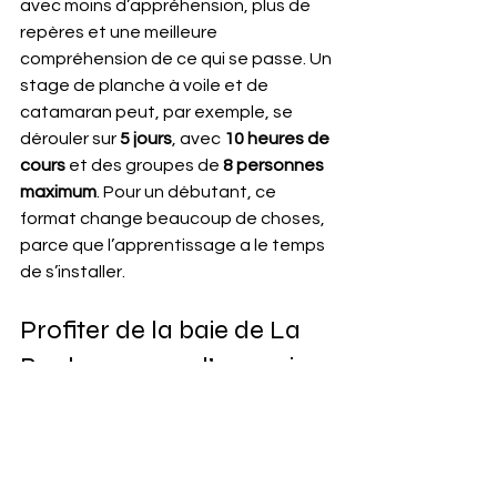
avec moins d’appréhension, plus de 
repères et une meilleure 
compréhension de ce qui se passe. Un 
stage de planche à voile et de 
catamaran peut, par exemple, se 
dérouler sur 
5 jours
, avec 
10 heures de 
cours
 et des groupes de 
8 personnes 
maximum
. Pour un débutant, ce 
format change beaucoup de choses, 
parce que l’apprentissage a le temps 
de s’installer.
Profiter de la baie de La 
Baule comme d’un vrai 
terrain d’apprentissage
https://www.youtube.com/watch?
v=mUdz2YQMg28