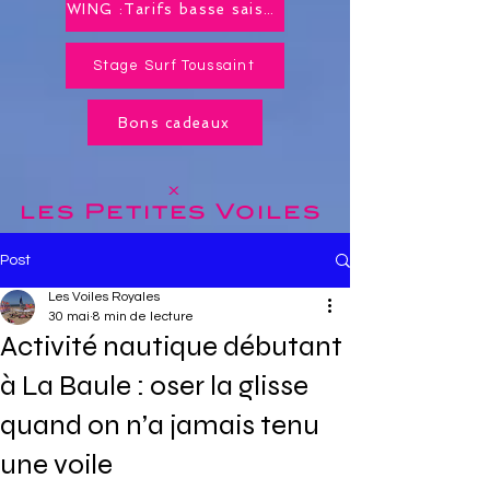
WING :Tarifs basse saison toute l'année !
Stage Surf Toussaint
Bons cadeaux
x
les Petites
Voiles
Post
Les Voiles Royales
30 mai
8 min de lecture
Activité nautique débutant
à La Baule : oser la glisse
quand on n’a jamais tenu
une voile