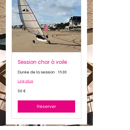
Session char à voile
Durée de la session : 1h30
Lire plus
50
50 €
euros
Réserver