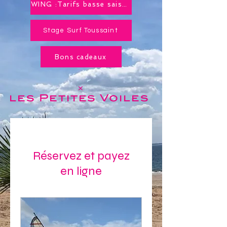
WING :Tarifs basse saison toute l'année !
Stage Surf Toussaint
Bons cadeaux
x
les Petites
Voiles
Réservez et payez
en ligne