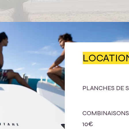
LOCATIO
PLANCHES DE 
1h........
COMBINAISON
10€