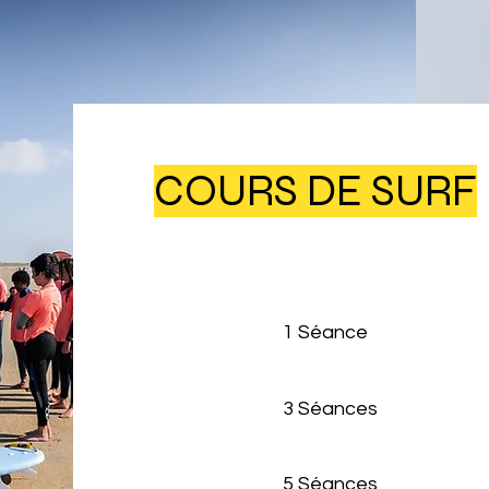
COURS DE SURF
1 Séanc
3 Séanc
5 Séance