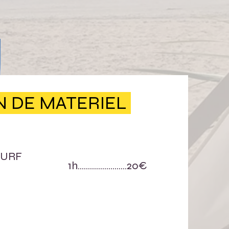
N DE MATERIEL
SURF
................20€
S