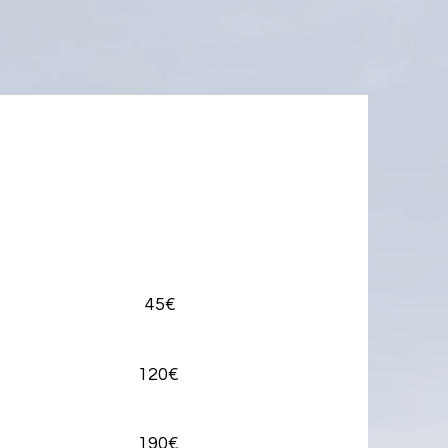
e ​ 45€
es 120€
s 190€