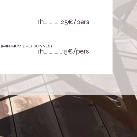
PLE
........25€/pers
T
(MINIMUM 4 PERSONNES)
........15€/pers