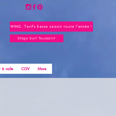
WING :Tarifs basse saison toute l'année !
Stage Surf Toussaint
 à voile
CGV
More