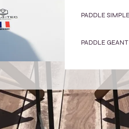
PADDLE SIM
1h......
PADDLE GEAN
1h.......