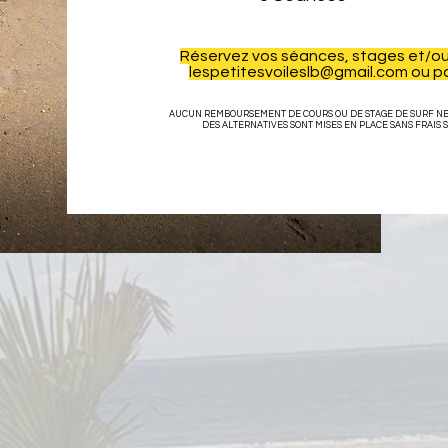
Réservez vos séances,
stages et/ou 
lespetitesvoileslb@gmail.com
ou p
AUCUN REMBOURSEMENT DE COURS OU DE STAGE DE SURF NE 
DES ALTERNATIVES SONT MISES EN PLACE SANS FRAI