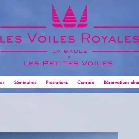
x
les Petites
Voiles
les
Séminaires
Prestations
Conseils
Réservations char