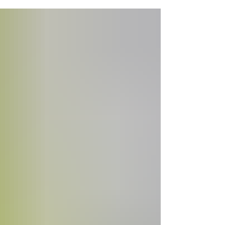
poignées et le bateau commence à avancer.
Les premiers mètres servent à trouver ses
appuis. Puis la vitesse augmente, la bouée
traverse le sillage et chaque vague devient un
nouveau terrain de jeu. Vous pouvez choisir une
sortie assez douce