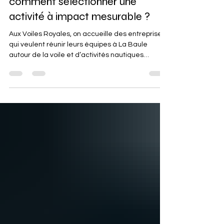
Team building RSE à La Baule :
comment sélectionner une
activité à impact mesurable ?
Aux Voiles Royales, on accueille des entreprises
qui veulent réunir leurs équipes à La Baule
autour de la voile et d’activités nautiques
accessibles. Le choix d’un team building RSE
demande pourtant plus qu’une animation
agréable sur la plage. On doit pouvoir relier la
journée à un objectif précis, suivre quelques
données simples et expliquer ce que
l’expérience a réellement produit. Cette
méthode change la façon de sélectionner le
format. On regarde d’abord les déplace