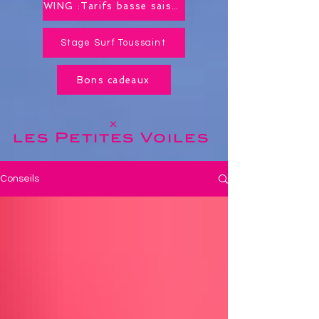
WING :Tarifs basse saison toute l'année !
Stage Surf Toussaint
Bons cadeaux
x
les Petites
Voiles
Conseils