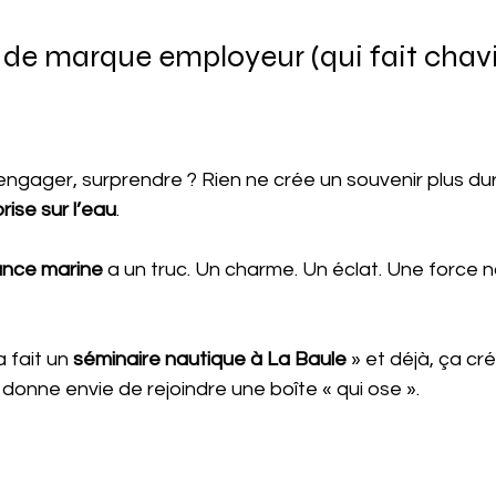
e marque employeur (qui fait chavir
 engager, surprendre ? Rien ne crée un souvenir plus du
ise sur l’eau
.
nce marine
 a un truc. Un charme. Un éclat. Une force n
a fait un 
séminaire nautique à La Baule
 » et déjà, ça cr
ui donne envie de rejoindre une boîte « qui ose ».