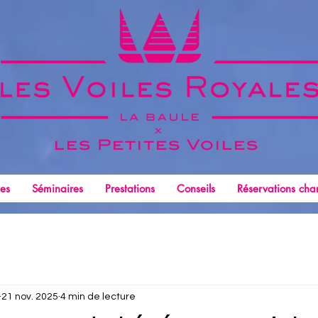
x
les Petites
Voiles
les
Séminaires
Prestations
Conseils
Réservations char
21 nov. 2025
4 min de lecture