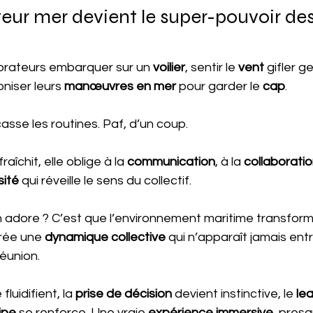
eur mer devient le super-pouvoir de
orateurs embarquer sur un 
voilier
, sentir le 
vent
 gifler g
niser leurs 
manœuvres en mer
 pour garder le 
cap
.
 casse les routines. Paf, d’un coup.
raîchit, elle oblige à la 
communication
, à la 
collaborati
sité
 qui réveille le sens du collectif.
 adore ? C’est que l’environnement maritime transform
rée une 
dynamique collective
 qui n’apparaît jamais ent
réunion.
fluidifient, la 
prise de décision
 devient instinctive, le 
le
ipe
 se renforce. Une vraie 
expérience immersive
, pres