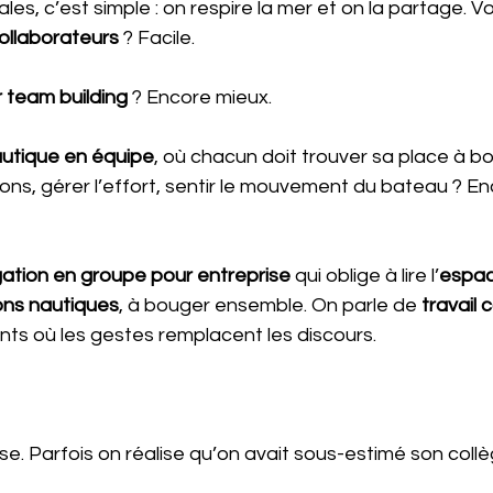
les, c’est simple : on respire la mer et on la partage. V
collaborateurs
 ? Facile.
r team building
 ? Encore mieux.
autique en équipe
, où chacun doit trouver sa place à bo
ns, gérer l’effort, sentir le mouvement du bateau ? En
gation en groupe pour entreprise
 qui oblige à lire l’
espac
ons nautiques
, à bouger ensemble. On parle de 
travail c
ts où les gestes remplacent les discours.
e. Parfois on réalise qu’on avait sous-estimé son coll