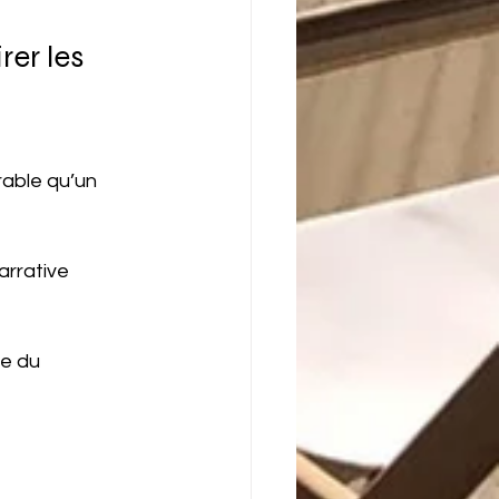
er les 
rable qu’un 
arrative 
ée du 