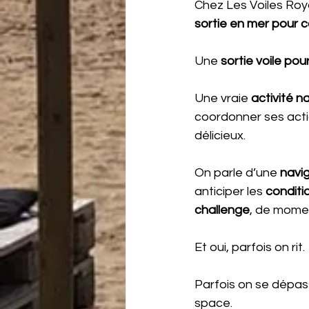
Chez Les Voiles Roya
sortie en mer pour 
Une 
sortie voile pou
Une vraie 
activité n
coordonner ses actio
délicieux.
On parle d’une 
navi
anticiper les 
conditi
challenge
, de momen
Et oui, parfois on rit.
Parfois on se dépass
space.