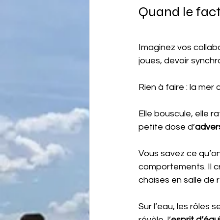
Quand le fact
Imaginez vos collab
joues, devoir synchro
Rien à faire : la mer
Elle bouscule, elle raf
petite dose d’
adver
Vous savez ce qu’on
comportements. Il c
chaises en salle de 
Sur l’eau, les rôles se 
révèle, l’
esprit d’équ