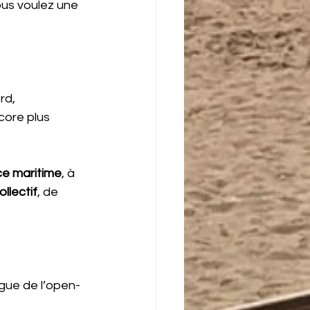
ous voulez une 
rd, 
core plus 
e maritime
, à 
ollectif
, de 
ègue de l’open-