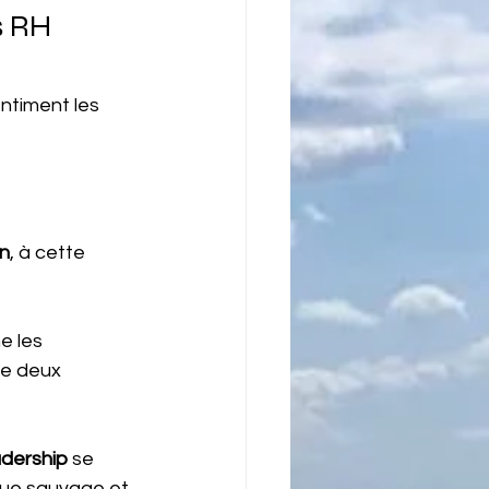
s RH
entiment les 
on
, à cette 
e les 
re deux 
adership
 se 
que sauvage et 