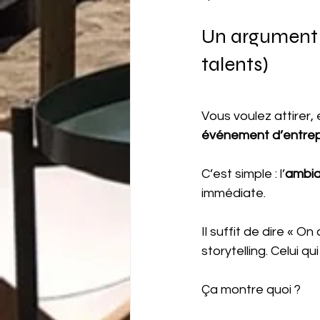
Un argument d
talents)
Vous voulez attirer,
événement d’entrepr
C’est simple : l’
ambia
immédiate.
Il suffit de dire « On 
storytelling. Celui q
Ça montre quoi ?