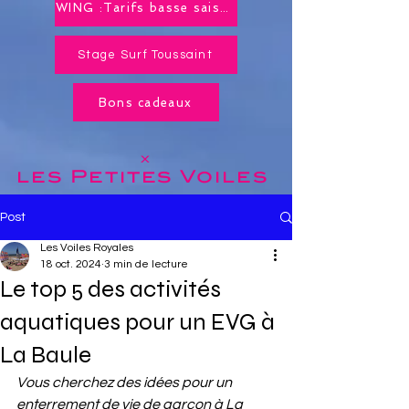
WING :Tarifs basse saison toute l'année !
Stage Surf Toussaint
Bons cadeaux
x
les Petites
Voiles
Post
Les Voiles Royales
18 oct. 2024
3 min de lecture
Le top 5 des activités
aquatiques pour un EVG à
La Baule
Vous cherchez des idées pour un 
enterrement de vie de garçon à La 