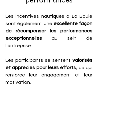
performances
Les incentives nautiques à La Baule 
sont également une
 excellente façon 
de récompenser les performances 
exceptionnelles
 au sein de 
l'entreprise. 
Les participants se sentent
 valorisés 
et appréciés pour leurs efforts,
 ce qui 
renforce leur engagement et leur 
motivation. 
Les récompenses sous 
forme 
d'activités nautiques
 offrent une 
expérience mémorable et 
significative.
Maximisez la 