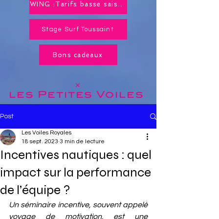
WING :Tarifs basse saison toute l'année !
Stage Surf Toussaint
Bons cadeaux
x
les Petites
Voiles
Post
Les Voiles Royales
18 sept. 2023
3 min de lecture
Incentives nautiques : quel
impact sur la performance
de l’équipe ?
Un séminaire incentive, souvent appelé 
voyage de motivation, est une 