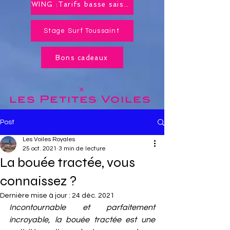
WING :Tarifs basse saison toute l'année !
Stage Surf Toussaint
Bons cadeaux
x
les Petites
Voiles
Post
Les Voiles Royales
25 oct. 2021
3 min de lecture
La bouée tractée, vous
connaissez ?
Dernière mise à jour :
24 déc. 2021
Incontournable et parfaitement 
incroyable, la bouée tractée est une 