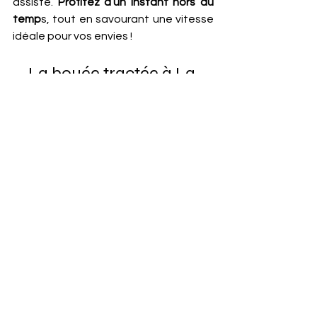
assisté. 
Profitez d’un instant hors du 
temp
s, tout en savourant une vitesse 
idéale pour vos envies !
La bouée tractée à La 
Baule
Si vous avez envie de 
vous essayer à 
la bouée tractée
 à La Baule, rien ne 
vous en empêche ! L’ensemble de 
votre bonheur se trouve à 
La Baule, 
au
club
nautique des Voiles Royales.
Vous savourez un instant rien qu’à 
vous à bord de votre bouée tractée, 
en compagnie de vos 
proches
. Vous 
vous installez en famille ou entre amis, 
et profitez de fous rires inégalables à 