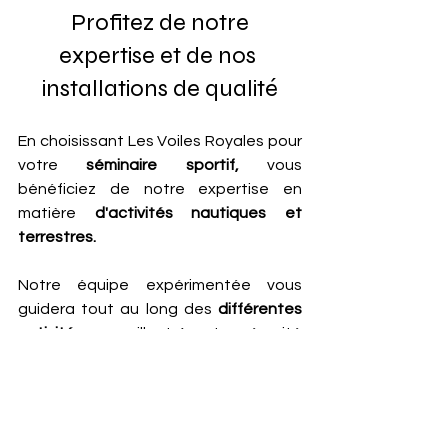
 Profitez de notre 
expertise et de nos 
installations de qualité
En choisissant Les Voiles Royales pour 
votre
 séminaire sportif,
 vous 
bénéficiez de notre expertise en 
matière 
d'activités nautiques et 
terrestres. 
Notre équipe expérimentée vous 
guidera tout au long des
 différentes 
activités,
 en veillant à votre sécurité 
et à votre satisfaction. 
Tout l’équipement est installé et prévu 
pour le bon nombre de participants, 