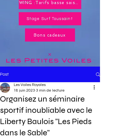
WING :Tarifs basse saison toute l'année !
Stage Surf Toussaint
Bons cadeaux
x
les Petites
Voiles
Post
Les Voiles Royales
18 juin 2023
3 min de lecture
Organisez un séminaire
sportif inoubliable avec le
Liberty Baulois "Les Pieds
dans le Sable"