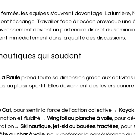
fermés, les équipes s’ouvrent davantage. La lumière, l’ai
ulent l’échange. Travailler face à l’océan provoque une 
’environnement devient un partenaire discret du séminair
tent immédiatement dans la qualité des discussions.
 nautiques qui soudent
La Baule
 prend toute sa dimension grâce aux activités 
pas au plaisir sportif. Elles deviennent des leviers concr
 Cat
, pour sentir la force de l’action collective→ 
Kayak
nation et fluidité→ 
Wingfoil ou planche à voile
, pour dé
tration→ 
Ski nautique, jet-ski ou bouées tractées
, pour 
te ou char à voile
, pour renforcer la persévérance du