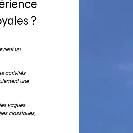
érience
oyales ?
evient un 
s activités 
eulement une 
 des vagues 
les classiques, 