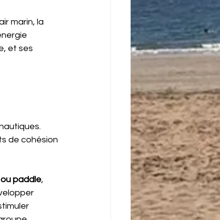
r marin, la 
énergie 
e, et ses 
nautiques. 
ets de cohésion 
 ou paddle
, 
velopper 
stimuler 
 groupe