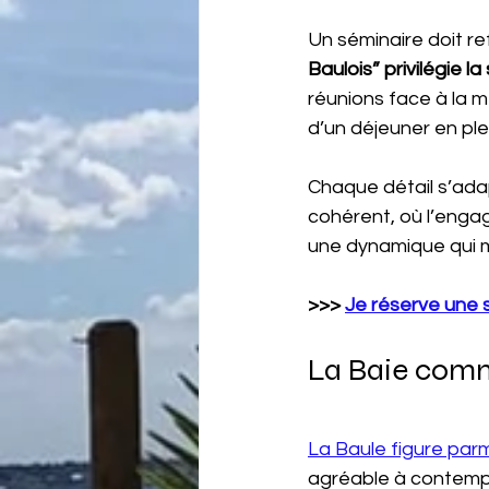
Un séminaire doit ref
Baulois” privilégie l
réunions face à la m
d’un déjeuner en plei
Chaque détail s’adap
cohérent, où l’engag
une dynamique qui 
>>> 
Je réserve une 
La Baie comme
La Baule figure parm
agréable à contempl