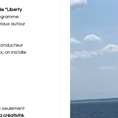
le “Liberty 
ogramme : 
viaux autour 
 conducteur 
 on installe 
s seulement 
 créativité.