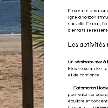
En sortant des murs 
ligne d’horizon stim
nouvelle. En clair, l
bienfaits se ressen
Les activités
Un 
séminaire mer à 
Elles ne se limitent 
et de confiance.
→ 
Catamaran Hobie
pour valoriser coordi
équilibre et concen
l’audace→ 
Longe-cô