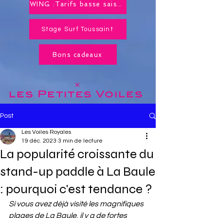
WING :Tarifs basse saison toute l'année !
Stage Surf Toussaint
Bons cadeaux
x
les Petites
Voiles
Post
Les Voiles Royales
19 déc. 2023
3 min de lecture
La popularité croissante du
stand-up paddle à La Baule
: pourquoi c'est tendance ?
Si vous avez déjà visité les magnifiques 
plages de La Baule, il y a de fortes 