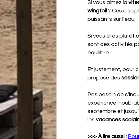
Si vous aimez la 
vite
wingfoil
 ? Ces discip
puissants sur l’eau.
Si vous êtes plutôt at
sont des activités pa
équilibre.
Et justement, pour 
propose des 
session
Pas besoin de s’inqui
expérience inoubliab
septembre et jusqu’
les 
vacances scolai
>>> À lire aussi :
Pour