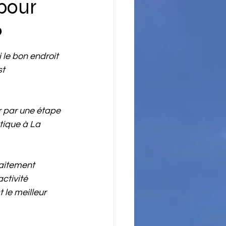
 pour
?
 le bon endroit 
t 
r par une étape 
tique à La 
aitement 
ctivité 
 le meilleur 