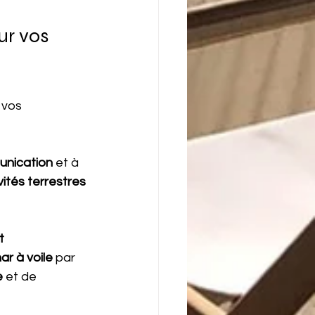
ur vos 
 vos 
nication
 et à 
vités terrestres 
t 
ar à voile
 par 
e
 et de 