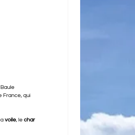
 Baule
e France, qui 
la 
voile
, le 
char 