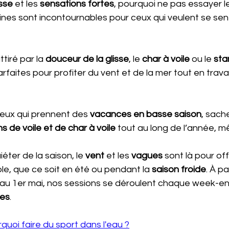
sse
 et les
 sensations fortes
, pourquoi ne pas essayer le
lines sont incontournables pour ceux qui veulent se senti
tiré par la 
douceur de la glisse
, le
 char à voile
 ou le 
sta
rfaites pour profiter du vent et de la mer tout en travai
ceux qui prennent des 
vacances en basse saison
, sach
s de voile et de char à voile
 tout au long de l’année, m
éter de la saison, le 
vent
 et les 
vagues
 sont là pour off
le, que ce soit en été ou pendant la 
saison froide
. À pa
au 1er mai, nos sessions se déroulent chaque week-e
res
.
quoi faire du sport dans l'eau ?