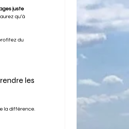
ages juste 
’aurez qu’à 
ofitez du 
endre les 
e la différence. 