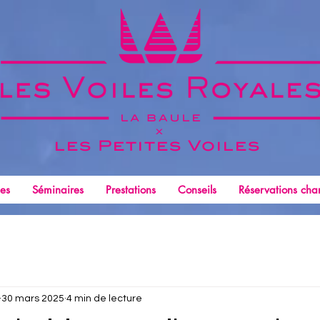
x
les Petites
Voiles
les
Séminaires
Prestations
Conseils
Réservations char
30 mars 2025
4 min de lecture