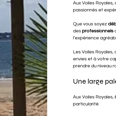
Aux Voiles Royales, o
passionnés et expér
Que vous soyez 
déb
des 
professionnels
 
l’expérience agréabl
Les Voiles Royales, c
envies et à votre ca
prendre du niveau r
Une large pal
Aux Voiles Royales, il
particularité.