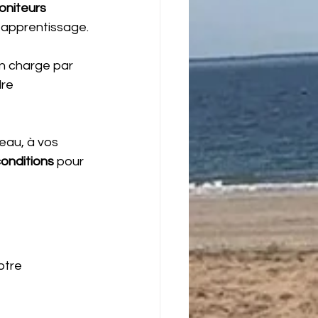
niteurs 
 apprentissage.
en charge par 
re 
veau, à vos 
conditions 
pour 
otre 