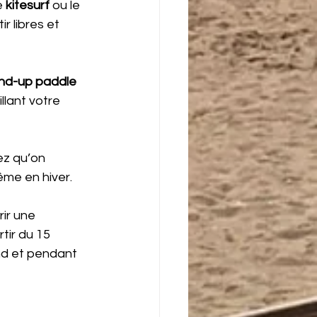
 
kitesurf
 ou le 
r libres et 
nd-up paddle 
llant votre 
ez qu’on 
ême en hiver.
rir une 
rtir du 15 
nd et pendant 