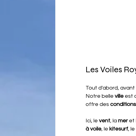
Les Voiles Ro
Tout d'abord, avant
Notre belle 
ville
 est
offre des
 conditions
Ici, le 
vent
, la 
mer
 et 
à voile
, le 
kitesurf
, le 