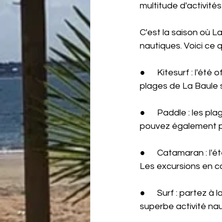
multitude d'activités
C'est la saison où L
nautiques. Voici ce 
●      Kitesurf : l'é
plages de La Baule 
●      Paddle : les 
pouvez également pa
●      Catamaran : l'
Les excursions en c
●      Surf : partez
superbe activité nau