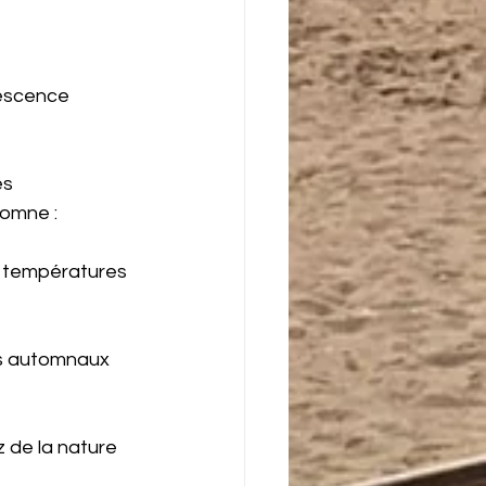
escence 
és 
tomne :
s températures 
nts automnaux 
z de la nature 