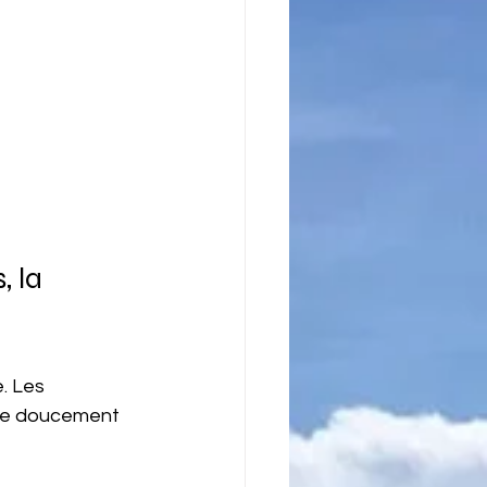
 la 
. Les 
lle doucement 