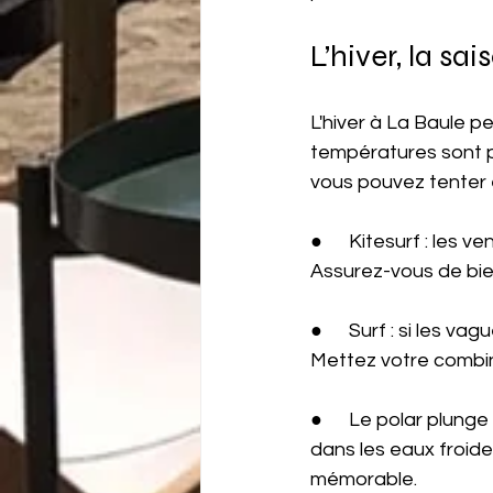
L’hiver, la sa
L'hiver à La Baule p
températures sont pl
vous pouvez tenter e
●      Kitesurf : les 
Assurez-vous de bie
●      Surf : si les v
Mettez votre combin
●      Le polar plunge
dans les eaux froide
mémorable.