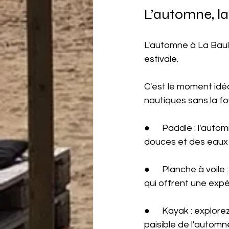
L’automne, la
L'automne à La Baul
estivale.
C'est le moment idéal
nautiques sans la fo
●      Paddle : l'au
douces et des eaux
●      Planche à voi
qui offrent une expé
●      Kayak : explor
paisible de l'automn