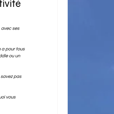
ivité
 avec ses 
 a pour tous 
ddle ou un 
 savez pas 
uoi vous 