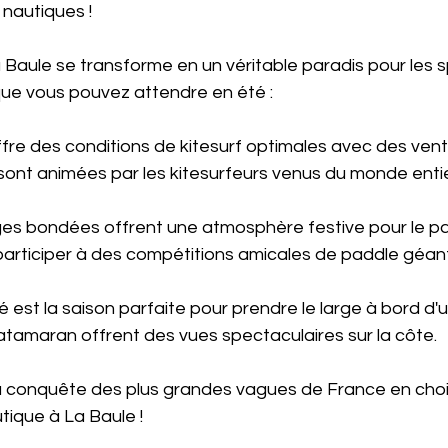
 nautiques !
a Baule se transforme en un véritable paradis pour les s
que vous pouvez attendre en été :
té offre des conditions de kitesurf optimales avec des vent
sont animées par les kitesurfeurs venus du monde entie
plages bondées offrent une atmosphère festive pour le p
rticiper à des compétitions amicales de paddle géant
été est la saison parfaite pour prendre le large à bord d
atamaran offrent des vues spectaculaires sur la côte.
 à la conquête des plus grandes vagues de France en choi
tique à La Baule !