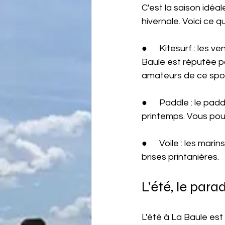
C'est la saison idéa
hivernale. Voici ce 
●      Kitesurf : les 
Baule est réputée po
amateurs de ce spor
●      Paddle : le pad
printemps. Vous pou
●      Voile : les ma
brises printanières.
L’été, le para
L'été à La Baule es