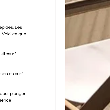
épides. Les 
 Voici ce que 
kitesurf. 
ison du surf. 
e pour plonger 
rience 