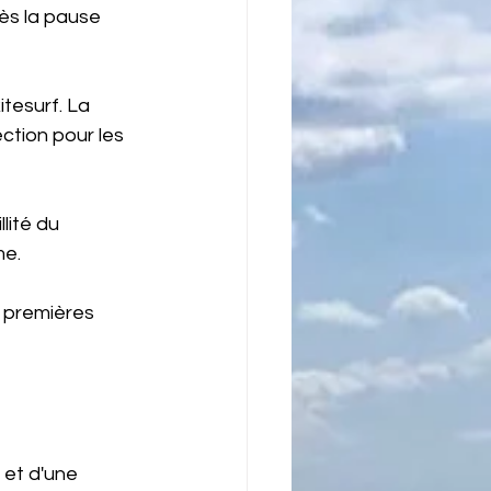
ès la pause 
itesurf. La 
ction pour les 
lité du 
me.
s premières 
 et d'une 