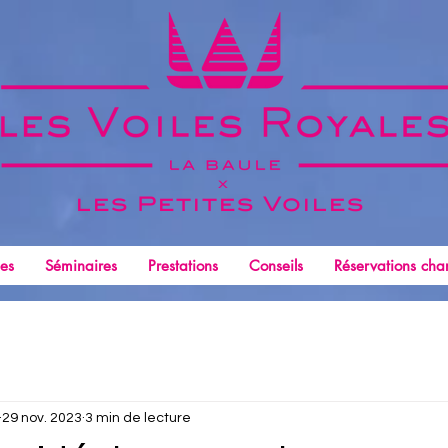
x
les Petites
Voiles
les
Séminaires
Prestations
Conseils
Réservations char
29 nov. 2023
3 min de lecture