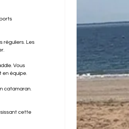
ports 
s réguliers. Les 
r.
addle. Vous 
 en équipe.
'un catamaran. 
sissant cette 