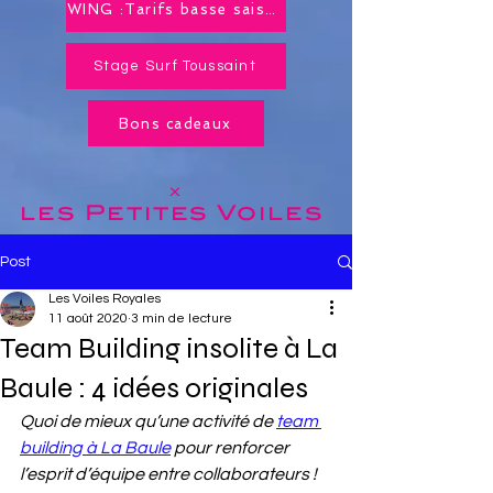
WING :Tarifs basse saison toute l'année !
Stage Surf Toussaint
Bons cadeaux
x
les Petites
Voiles
Post
Les Voiles Royales
11 août 2020
3 min de lecture
Team Building insolite à La
Baule : 4 idées originales
Quoi de mieux qu’une activité de 
team 
building à La Baule
 pour renforcer 
l’esprit d’équipe entre collaborateurs ! 