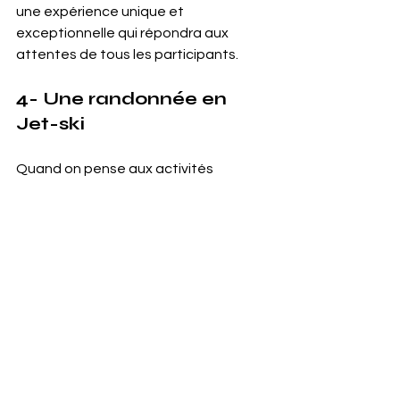
une expérience unique et 
exceptionnelle qui répondra aux 
attentes de tous les participants.
4- Une randonnée en 
Jet-ski
Quand on pense aux activités 
nautiques, on pense bien 
évidemment au jet ski ! Une 
randonnée en jet ski, ce sont des 
moments très amusants et surtout 
riches en émotions fortes
. Rien de 
mieux pour stimuler l’expression chez 
les plus timides et créer une 
atmosphère très gaie et très ludique 
à la fois
. 