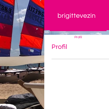
brigittevezin
Profil
Profil