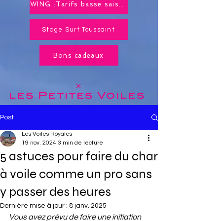
WING :Tarifs basse saison toute l'année !
Stage Surf Toussaint
Bons cadeaux
x
les Petites
Voiles
Post
Les Voiles Royales
19 nov. 2024
3 min de lecture
5 astuces pour faire du char
à voile comme un pro sans
y passer des heures
Dernière mise à jour :
8 janv. 2025
Vous avez prévu de faire une initiation 