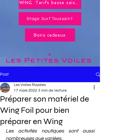
WING :Tarifs basse saison toute l'année !
Stage Surf Toussaint
Bons cadeaux
x
les Petites
Voiles
Post
Les Voiles Royales
17 mars 2022
3 min de lecture
Préparer son matériel de
Wing Foil pour bien
préparer en Wing
Les activités nautiques sont aussi 
nombreuses que variées. 