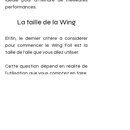
performances.
La taille de la Wing
Enfin, le dernier critère à considérer 
pour commencer le Wing Foil est la 
taille de l'aile que vous allez utiliser. 
Cette question dépend en réalité de 
l’utilisation que vous comptez en faire, 
et des circonstances dans lesquelles 
vous allez 
pratiquer le Wing Foil.
Pour un endroit où le
 vent souffle 
entre 10 et 20 nœuds et si vous pesez 
entre 70 et 85 kg, nous vous 
recommandons une Wing de 5 mètres. 