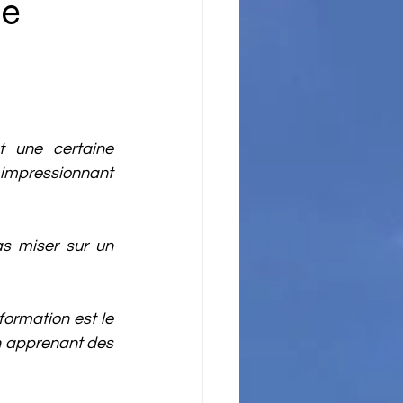
de
t une certaine 
e impressionnant 
s miser sur un 
ormation est le 
n apprenant des 