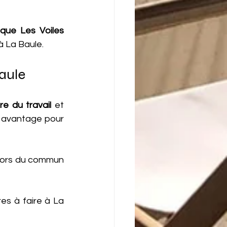
ique Les Voiles 
à La Baule.
aule
re du travail 
et 
 avantage pour 
 hors du commun 
s à faire à La 