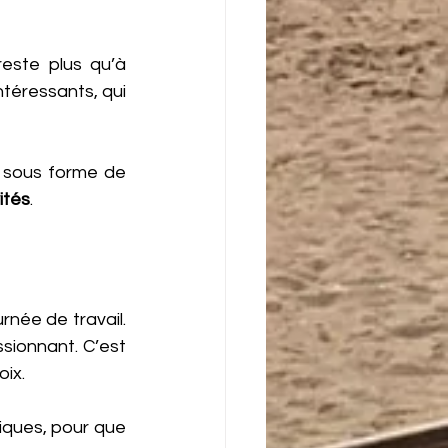
este plus qu’à 
téressants, qui 
e sous forme de 
ités
.
née de travail. 
sionnant. C’est 
oix.
ques, pour que 