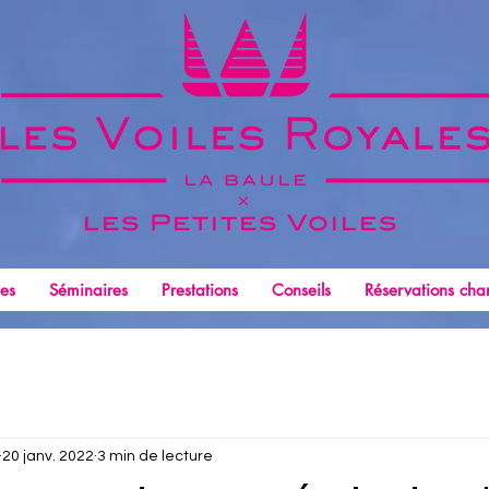
x
les Petites
Voiles
les
Séminaires
Prestations
Conseils
Réservations char
20 janv. 2022
3 min de lecture