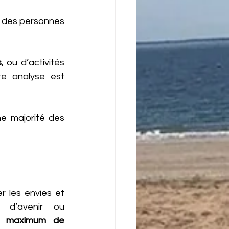
t des personnes 
s
, ou d’activités 
te analyse est 
e majorité des 
r les envies et 
 d’avenir ou 
n 
maximum de 