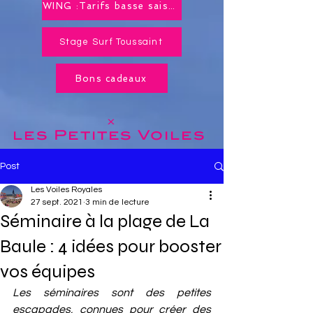
WING :Tarifs basse saison toute l'année !
Stage Surf Toussaint
Bons cadeaux
x
les Petites
Voiles
Post
Les Voiles Royales
27 sept. 2021
3 min de lecture
Séminaire à la plage de La
Baule : 4 idées pour booster
vos équipes
Les séminaires sont des petites 
escapades, connues pour créer des 