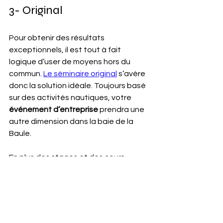
3- Original
Pour obtenir des résultats 
exceptionnels, il est tout à fait 
logique d’user de moyens hors du 
commun. 
Le séminaire original
 s’avère 
donc la solution idéale. Toujours basé 
sur des activités nautiques, votre 
événement d’entreprise
 prendra une 
autre dimension dans la baie de la 
Baule.
En plus des stages et des cours 
particuliers que vous pouvez intégrer 
à votre séminaire, il est possible de 
participer aux régates du mercredi. 
Durant les vacances d’été, des 
courses de paddle
 sont organisées 