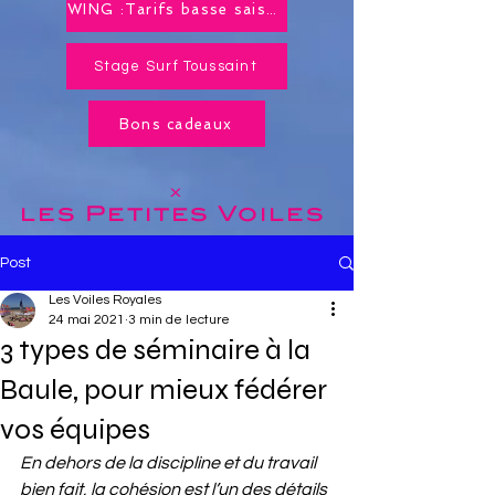
WING :Tarifs basse saison toute l'année !
Stage Surf Toussaint
Bons cadeaux
x
les Petites
Voiles
Post
Les Voiles Royales
24 mai 2021
3 min de lecture
3 types de séminaire à la
Baule, pour mieux fédérer
vos équipes
En dehors de la discipline et du travail 
bien fait, la cohésion est l’un des détails 