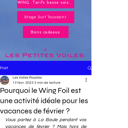
WING :Tarifs basse saison toute l'année !
Stage Surf Toussaint
Bons cadeaux
x
les Petites
Voiles
Post
Les Voiles Royales
13 févr. 2023
3 min de lecture
Pourquoi le Wing Foil est
une activité idéale pour les
vacances de février ?
Vous partez à La Baule pendant vos 
vacances de février ? Mais hors de 