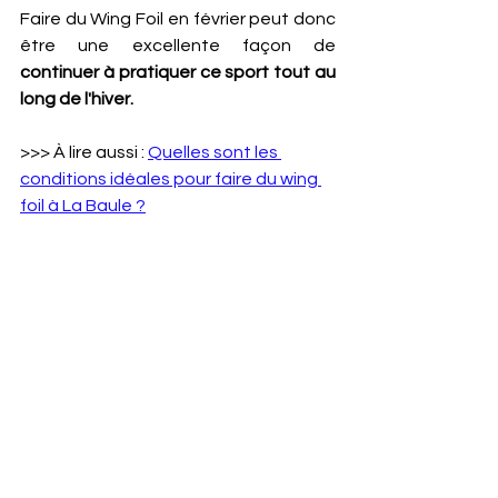
Faire du Wing Foil en février peut donc 
être une excellente façon de
continuer à pratiquer ce sport tout au 
long de l'hiver.
>>> À lire aussi : 
Quelles sont les 
conditions idéales pour faire du wing 
foil à La Baule ?
C’est une expérience 
unique !
Pour finir, ce qui rend le Wing Foil idéal 
en février, c’est que c’est une 
expérience unique
, à ne surtout pas 
manquer !
>>> À lire également : 
Où partir au 