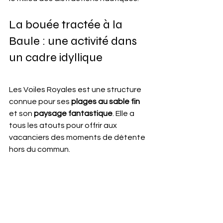
La bouée tractée à la 
Baule : une activité dans 
un cadre idyllique
Les Voiles Royales est une structure 
connue pour ses 
plages au sable fin
et son 
paysage fantastique
. Elle a 
tous les atouts pour offrir aux 
vacanciers des moments de détente 
hors du commun. 
Tous ceux qui s’y avancent en 
tombent amoureux.
En vérité, le centre est un cadre de 
rêve qui propose les 
meilleurs 