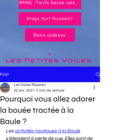
WING :Tarifs basse saison toute l'année !
Stage Surf Toussaint
Bons cadeaux
x
les Petites
Voiles
Post
Les Voiles Royales
22 avr. 2021
3 min de lecture
Pourquoi vous allez adorer
la bouée tractée à la
Baule ?
Les 
activités nautiques à la Baule
s’étendent à perte de vue. Elles sont de 