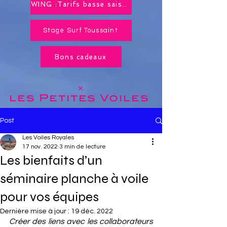
WING :Tarifs basse saison toute l'année !
Stage Surf Toussaint
Bons cadeaux
x
les Petites
Voiles
Post
Les Voiles Royales
17 nov. 2022
3 min de lecture
Les bienfaits d’un
séminaire planche à voile
pour vos équipes
Dernière mise à jour :
19 déc. 2022
Créer des liens avec les collaborateurs 