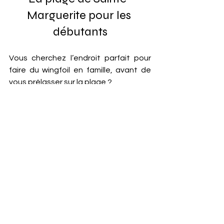
Marguerite pour les 
débutants
Vous cherchez l’endroit parfait pour 
faire du wingfoil en famille, avant de 
vous prélasser sur la plage ?
La
 plage de Sainte-Marguerite 
a tout 
ce qu’il vous faut : des conditions de 
vent douces et une plage peu 
profonde, avec d’autres 
familles
.
Exactement ce qu’il vous faut pour 
apprendre le wingfoil dans les
meilleures conditions.
Choisissez le bon spot 