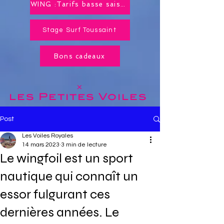
WING :Tarifs basse saison toute l'année !
Stage Surf Toussaint
Bons cadeaux
x
les Petites
Voiles
Post
Les Voiles Royales
14 mars 2023
3 min de lecture
Le wingfoil est un sport
nautique qui connaît un
essor fulgurant ces
dernières années. Le